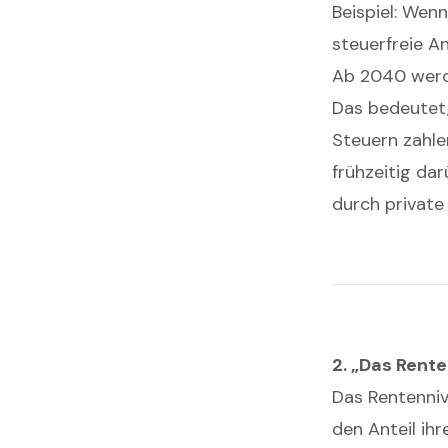
Beispiel: Wen
steuerfreie A
Ab 2040 werd
Das bedeutet,
Steuern zahlen
frühzeitig dar
durch private
2. „Das Rente
Das Rentennive
den Anteil ihr