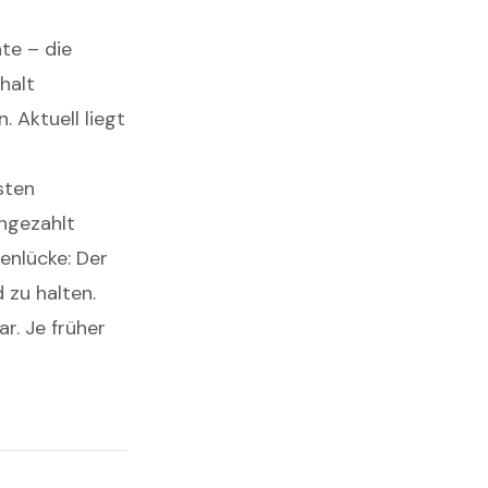
te – die
halt
 Aktuell liegt
sten
ngezahlt
enlücke: Der
 zu halten.
r. Je früher