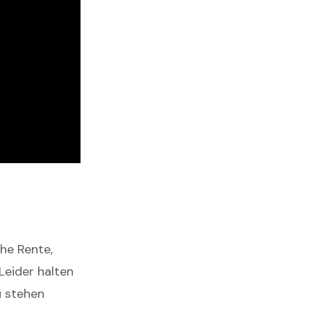
che Rente,
Leider halten
u stehen