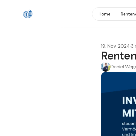
Home
Renten
19. Nov. 2024
·
3 
Renten
Daniel Weg