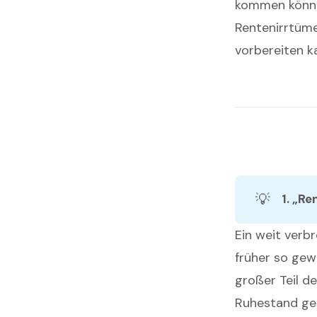
kommen können
Rentenirrtüme
vorbereiten k
💡
1. „Re
Ein weit verbr
früher so gew
großer Teil d
Ruhestand geh