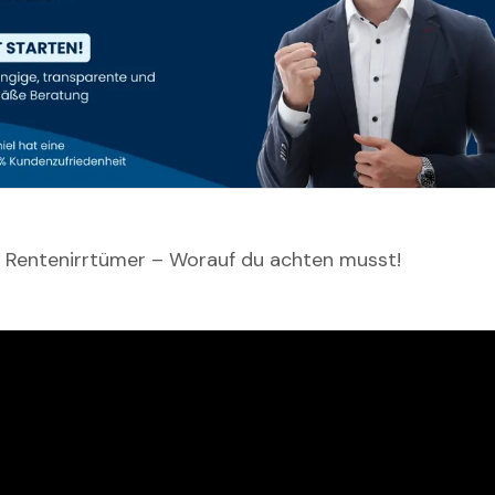
 Rentenirrtümer – Worauf du achten musst!