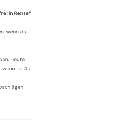
rei in Rente“
en, wenn du
ben. Heute
st wenn du 45
Abschlägen