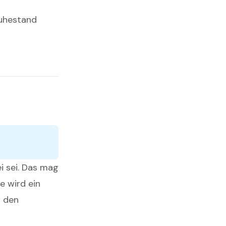
Ruhestand
ei sei. Das mag
e wird ein
n den