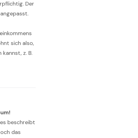
pflichtig. Der
 angepasst.
dseinkommens
hnt sich also,
kannst, z. B.
tum!
 es beschreibt
 Doch das