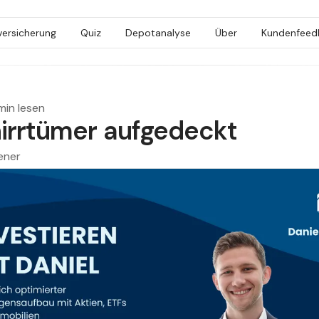
versicherung
Quiz
Depotanalyse
Über
Kundenfeed
min lesen
irrtümer aufgedeckt
ener