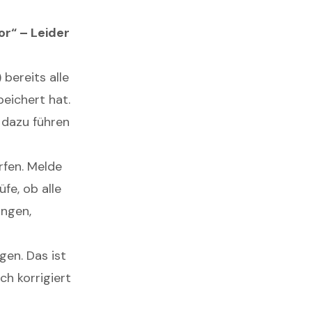
or“ – Leider
bereits alle
eichert hat.
e dazu führen
rfen. Melde
fe, ob alle
ungen,
gen. Das ist
ch korrigiert