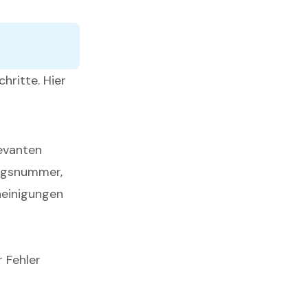
hritte. Hier
levanten
ungsnummer,
heinigungen
r Fehler