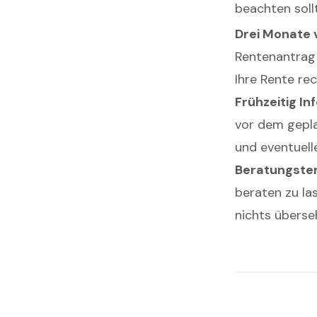
beachten soll
Drei Monate
Rentenantrag 
Ihre Rente rec
Frühzeitig I
vor dem gepla
und eventuell
Beratungste
beraten zu las
nichts überse