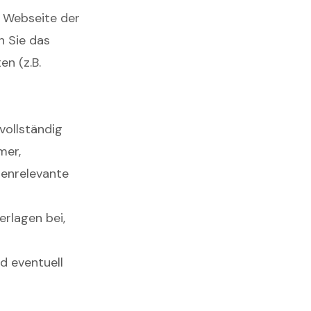
r Webseite der
n Sie das
n (z.B.
 vollständig
mer,
tenrelevante
erlagen bei,
d eventuell