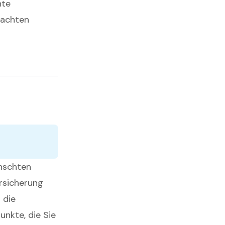
nte
 achten
ünschten
rsicherung
 die
unkte, die Sie