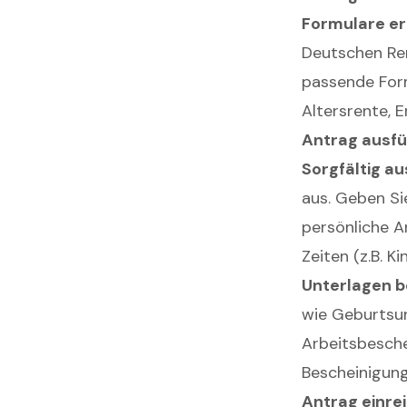
Formulare er
Deutschen Ren
passende Form
Altersrente, 
Antrag ausfü
Sorgfältig au
aus. Geben Si
persönliche A
Zeiten (z.B. K
Unterlagen b
wie Geburtsur
Arbeitsbesche
Bescheinigun
Antrag einre