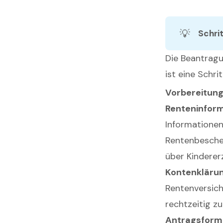
💡
Schri
Die Beantragu
ist eine Schri
Vorbereitun
Renteninfor
Informatione
Rentenbesche
über Kinderer
Kontenkläru
Rentenversich
rechtzeitig zu
Antragsform