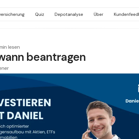
versicherung
Quiz
Depotanalyse
Über
Kundenfeed
min lesen
wann beantragen
ener