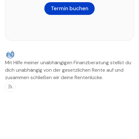
Termin buchen
Mit Hilfe meiner unabhängigen Finanzberatung stellst du
dich unabhängig von der gesetzlichen Rente auf und
zusammen schließen wir deine Rentenlücke.
RSS
Unabhängiger
Rechtlich
Finanzberater - Daniel
Sign up
Referenzen
Wegener
Erstinformation
Home
Linktree
Rentenversicherung
Disclaimer
Quiz